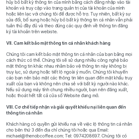
hủy bỏ bất kỳ thông tin của mình bằng cách đăng nhập vào tài
khoản và truy cập vào trang quản trị của tài khoản của mình
hoặc liên lạc với chúng tôi để được hỗ trợ. Tuy nhiên, bất kỳ sự
sửa đổi, bổ sung hoặc hủy bỏ bất kỳ thông tin cá nhân vẫn phải
tuân thủ đầy đủ và theo đúng các quy định về thông tin đăng
ký tài khoản trên webiste.
VII. Cam kết bảo mật thông tin cá nhân khách hàng
Chúng tôi cam kết bảo mật thông tin cá nhân của bạn bằng mọi
cách thức có thể. Chúng tôi sẽ sử dụng nhiều công nghệ bảo
mật thông tin khác nhau nhằm bảo vệ thông tin này không bị
truy lục, sử dụng hoặc tiết lộ ngoài ý muốn. Chúng tôi khuyến
cáo bạn nên bảo mật các thông tin liên quan đến mật khẩu truy
xuất của bạn và không nên chia sẻ với bất kỳ người nào khác.
Nếu sử dụng máy tính chung nhiều người, bạn nên đăng xuất,
hoặc thoát hết tất cả cửa sổ Website đang mở.
VIII. Cơ chế tiếp nhận và giải quyết khiếu nại liên quan đến
thông tin cá nhân
Khách hàng có quyền gửi khiếu nại về việc lộ thông tin cá nhân
cho bên thứ 3 đến địa chỉ chúng tôi hoặc qua Email:
michael@thenobcoffee.com; Tel: 0974208697. Chúng tôi có