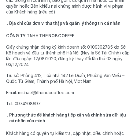
các thông tin của mình, bao gồm: Cơ quan nhà nước có thẩm
quyền hoặc Bên khiếu nại chứng minh được hành vi vi phạm
của Khách hàng (nếu có)
Địa chỉ của đơn vị thu thập và quản lý thông tin cá nhân
CÔNG TY TNHH THE NOB COFFEE
Giấy chứng nhận đăng ký kinh doanh số: 0109302785 do Sở
Kế hoạch và đầu tư thành phố Hà Nội (Nay là Sở Tài Chính) cấp
lần đầu ngày: 12/08/2020; đăng ký thay đổi lần thứ 03 ngày:
03/12/2024
Trụ sở: Phòng 412, Toà nhà 142 Lê Duẩn, Phường Văn Miếu –
Quốc Tử Giám, Thành phố Hà Nội, Việt Nam
Email: michael@thenobcoffee.com
Tel: 0974208697
Phương thức để khách hàng tiếp cận và chỉnh sửa dữ liệu
cá nhân của mình
Khách hàng có quyền tự kiểm tra, cập nhật, điều chỉnh hoặc