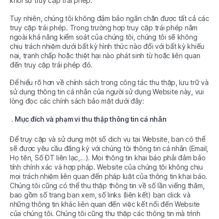
khỏi sự truy cập trái phép.
Tuy nhiên, chúng tôi không đảm bảo ngăn chặn được tất cả các
truy cập trái phép. Trong trường hợp truy cập trái phép nằm
ngoài khả năng kiểm soát của chúng tôi, chúng tôi sẽ không
chịu trách nhiệm dưới bất kỳ hình thức nào đối với bất kỳ khiếu
nại, tranh chấp hoặc thiệt hại nào phát sinh từ hoặc liên quan
đến truy cập trái phép đó.
Để hiểu rõ hơn về chính sách trong công tác thu thập, lưu trữ và
sử dụng thông tin cá nhân của người sử dụng Website này, vui
lòng đọc các chính sách bảo mật dưới đây:
Mục đích và phạm vi thu thập thông tin cá nhân
Để truy cập và sử dụng một số dịch vụ tại Website, bạn có thể
sẽ được yêu cầu đăng ký với chúng tôi thông tin cá nhân (Email,
Họ tên, Số ĐT liên lạc,…). Mọi thông tin khai báo phải đảm bảo
tính chính xác và hợp pháp. Website của chúng tôi không chịu
mọi trách nhiệm liên quan đến pháp luật của thông tin khai báo.
Chúng tôi cũng có thể thu thập thông tin về số lần viếng thăm,
bao gồm số trang bạn xem, số links (liên kết) bạn click và
những thông tin khác liên quan đến việc kết nối đến Website
của chúng tôi. Chúng tôi cũng thu thập các thông tin mà trình