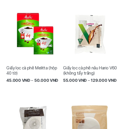
Giấy lọc cà phê Melitta (hộp
Giấy lọc cà phê nâu Hario V60
40 tờ)
(không tẩy trắng)
45.000
VNĐ
–
50.000
VNĐ
55.000
VNĐ
–
129.000
VNĐ