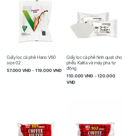
Giấy lọc cà phê Hario V60
Giấy lọc cà phê hình quạt cho
size 02
phễu Kalita và máy pha tự
động
57.000
VNĐ
–
119.000
VNĐ
110.000
VNĐ
–
120.000
VNĐ