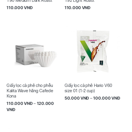
T90 Medium Dark Roast
T92 Light Roast
110.000
VNĐ
110.000
VNĐ
Giấy lọc cà phê cho phễu
Giấy lọc cà phê Hario V60
Kalita Wave hãng Cafede
size 01 (1-2 cup)
Kona
50.000
VNĐ
–
100.000
VNĐ
110.000
VNĐ
–
120.000
VNĐ