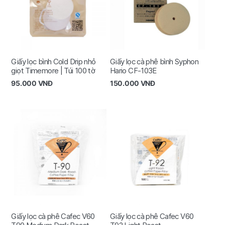
Giấy lọc bình Cold Drip nhỏ
Giấy lọc cà phê bình Syphon
giọt Timemore | Túi 100 tờ
Hario CF-103E
95.000
VNĐ
150.000
VNĐ
Giấy lọc cà phê Cafec V60
Giấy lọc cà phê Cafec V60