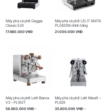
Máy pha cà phê Gaggia
Máy pha cà phê LELIT ANITA
Classic E24
PL042EM chính hãng
17.680.000
VNĐ
21.000.000
VNĐ
Máy pha cà phê Lelit Bianca
Máy pha cà phê Lelit MaraX –
V3 – PL162T
PL62X
58.800.000
VNĐ
–
35.800.000
VNĐ
–