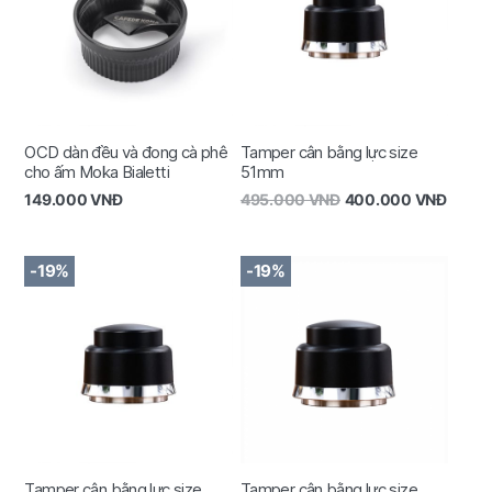
OCD dàn đều và đong cà phê
Tamper cân bằng lực size
cho ấm Moka Bialetti
51mm
149.000
VNĐ
495.000
VNĐ
400.000
VNĐ
-19%
-19%
Tamper cân bằng lực size
Tamper cân bằng lực size