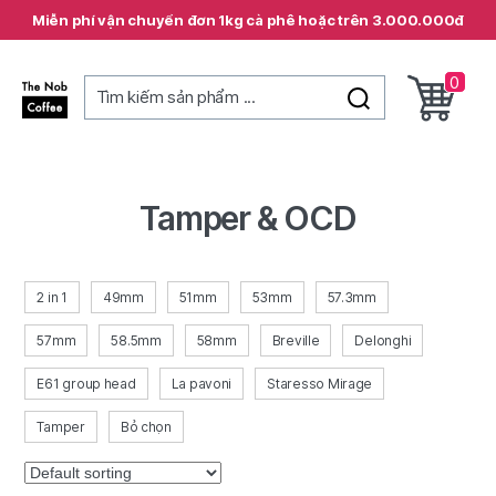
Miễn phí vận chuyển đơn 1kg cà phê hoặc trên 3.000.000đ
0
Tìm kiếm sản phẩm ...
The
Nob
Coffee
Tamper & OCD
2 in 1
49mm
51mm
53mm
57.3mm
57mm
58.5mm
58mm
Breville
Delonghi
E61 group head
La pavoni
Staresso Mirage
Tamper
Bỏ chọn