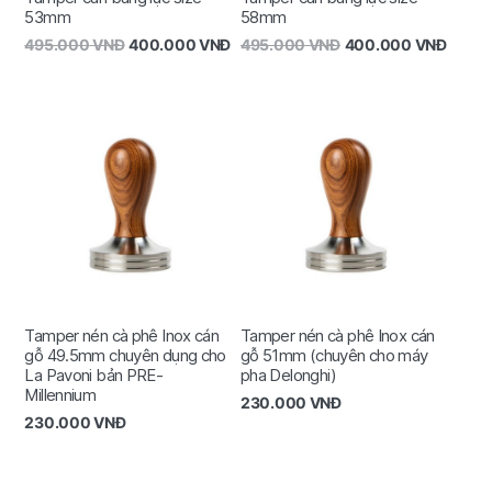
53mm
58mm
495.000
VNĐ
400.000
VNĐ
495.000
VNĐ
400.000
VNĐ
Tamper nén cà phê Inox cán
Tamper nén cà phê Inox cán
gỗ 49.5mm chuyên dụng cho
gỗ 51mm (chuyên cho máy
La Pavoni bản PRE-
pha Delonghi)
Millennium
230.000
VNĐ
230.000
VNĐ