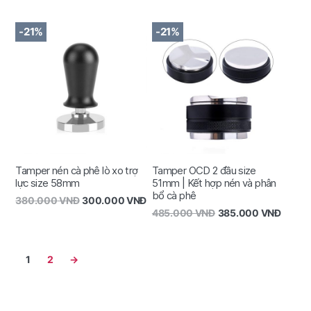
-21%
-21%
Tamper nén cà phê lò xo trợ
Tamper OCD 2 đầu size
lực size 58mm
51mm | Kết hợp nén và phân
bổ cà phê
380.000
VNĐ
300.000
VNĐ
485.000
VNĐ
385.000
VNĐ
1
2
→