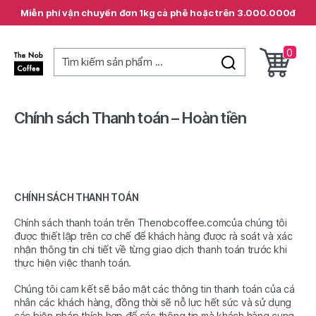
Miễn phí vận chuyển đơn 1kg cà phê hoặc trên 3.000.000đ
0
Tìm kiếm sản phẩm ...
The
Nob
Coffee
Chính sách Thanh toán – Hoàn tiền
CHÍNH SÁCH THANH TOÁN
Chính sách thanh toán trên Thenobcoffee.comcủa chúng tôi
được thiết lập trên cơ chế để khách hàng được rà soát và xác
nhận thông tin chi tiết về từng giao dịch thanh toán trước khi
thực hiện việc thanh toán.
Chúng tôi cam kết sẽ bảo mật các thông tin thanh toán của cá
nhân các khách hàng, đồng thời sẽ nỗ lực hết sức và sử dụng
các biện pháp thích hợp để các thông tin mà khách hàng cung