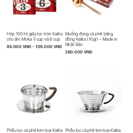
Hộp 100 tờ giấy lọc tròn Kalita
Muỗng đong cà phê bằng
cho ấm Moka 3 cup và 6 cup
đồng Kalita (10gr) – Made in
Nhật Bản
99.000
VNĐ
–
109.000
VNĐ
280.000
VNĐ
Phễu lọc cà phê kim loại Kalita
Phễu lọc cà phê kim loại Kalita