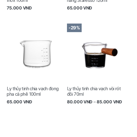
Inox 100ml
hãng Staresso 120ml
75.000
VNĐ
65.000
VNĐ
-29%
Ly thủy tinh chia vạch đong
Ly thủy tinh chia vạch vòi rót
pha cà phê 100ml
đôi 70ml
65.000
VNĐ
80.000
VNĐ
–
85.000
VNĐ