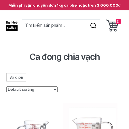
Miễn phí vận chuyển đơn 1kg cà phê hoặc trên 3.000.000đ
0
Tìm kiếm sản phẩm ...
The
Nob
Coffee
Ca đong chia vạch
Bỏ chọn