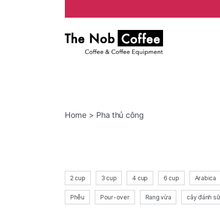
The
Nob
Coffee
Home
> Pha thủ công
2 cup
3 cup
4 cup
6 cup
Arabica
Phễu
Pour-over
Rang vừa
cây đánh s