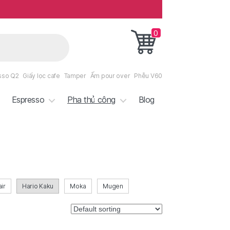
0
sso Q2
Giấy lọc cafe
Tamper
Ấm pour over
Phễu V60
Espresso
Pha thủ công
Blog
air
Hario Kaku
Moka
Mugen