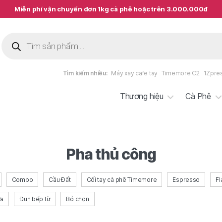
Miễn phí vận chuyển đơn 1kg cà phê hoặc trên 3.000.000đ
Tìm
kiếm
sản
phẩm
Tìm kiếm nhiều:
Máy xay cafe tay
Timemore C2
1Zpre
Thương hiệu
Cà Phê
Pha thủ công
Combo
Cầu Đất
Cối tay cà phê Timemore
Espresso
Fl
ữa
Đun bếp từ
Bỏ chọn