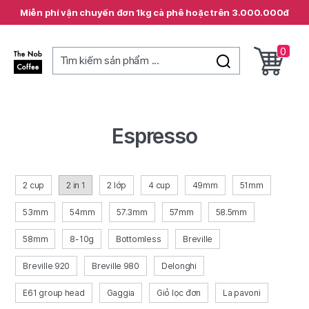
Miễn phí vận chuyển đơn 1kg cà phê hoặc trên 3.000.000đ
0
Tìm kiếm sản phẩm ...
The
Nob
Coffee
Espresso
2 cup
2 in 1
2 lớp
4 cup
49mm
51mm
53mm
54mm
57.3mm
57mm
58.5mm
58mm
8-10g
Bottomless
Breville
Breville 920
Breville 980
Delonghi
E61 group head
Gaggia
Giỏ lọc đơn
La pavoni