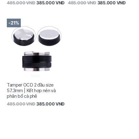
485.000
VNĐ
385.000
VNĐ
485.000
VNĐ
385.000
VNĐ
-21%
Tamper OCD 2 đầu size
57.3mm | Kết hợp nén và
phân bổ cà phê
485.000
VNĐ
385.000
VNĐ