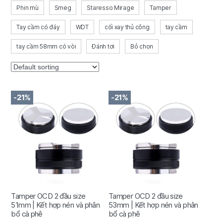
Phin mù
Smeg
Staresso Mirage
Tamper
Tay cầm có đáy
WDT
cối xay thủ công
tay cầm
tay cầm 58mm có vòi
Đánh tơi
Bỏ chọn
-21%
-21%
Tamper OCD 2 đầu size
Tamper OCD 2 đầu size
51mm | Kết hợp nén và phân
53mm | Kết hợp nén và phân
bổ cà phê
bổ cà phê