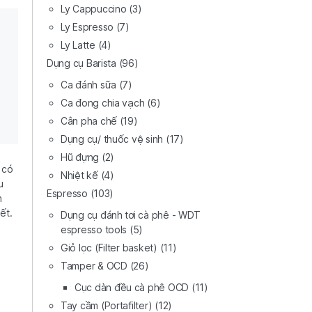
Ly Cappuccino
(3)
Ly Espresso
(7)
Ly Latte
(4)
Dụng cụ Barista
(96)
Ca đánh sữa
(7)
Ca đong chia vạch
(6)
Cân pha chế
(19)
Dụng cụ/ thuốc vệ sinh
(17)
Hũ đựng
(2)
 có
Nhiệt kế
(4)
u
Espresso
(103)
h
ết.
Dụng cụ đánh tơi cà phê - WDT
espresso tools
(5)
Giỏ lọc (Filter basket)
(11)
Tamper & OCD
(26)
Cục dàn đều cà phê OCD
(11)
Tay cầm (Portafilter)
(12)