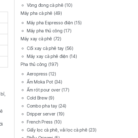
Vòng đong cà phê
(10)
Máy pha cà phê
(49)
Máy pha Espresso điện
(15)
Máy pha thủ công
(17)
Máy xay cà phê
(72)
Cối xay cà phê tay
(56)
Máy xay cà phê điện
(14)
Pha thủ công
(197)
Aeropress
(12)
Ấm Moka Pot
(34)
Ấm rót pour over
(17)
bỉ,
Cold Brew
(9)
Combo pha tay
(24)
hê
Dripper server
(19)
French Press
(10)
ới
Giấy lọc cà phê, vải lọc cà phê
(23)
Phễu Origami
(5)