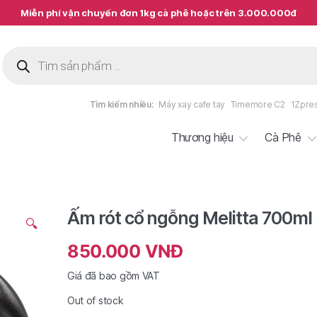
Miễn phí vận chuyển đơn 1kg cà phê hoặc trên 3.000.000đ
Tìm
kiếm
sản
phẩm
Tìm kiếm nhiều:
Máy xay cafe tay
Timemore C2
1Zpre
Thương hiệu
Cà Phê
Ấm rót cổ ngỗng Melitta 700ml
🔍
850.000
VNĐ
Giá đã bao gồm VAT
Out of stock