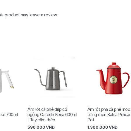
is product may leave a review.
Ấm rót cà phê drip cổ
Ấm rót pha cà phê Inox
our 700ml
ngỗng Cafede Kona 600ml
tráng men Kalita Pelica
| Tay cầm thép
Pot
590.000
VNĐ
1.300.000
VNĐ