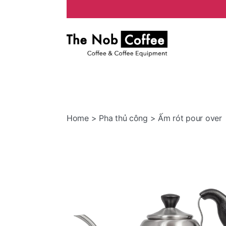
The
Nob
Coffee
Home
>
Pha thủ công
> Ấm rót pour over