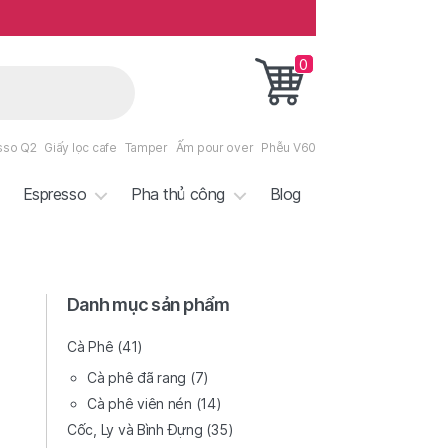
0
sso Q2
Giấy lọc cafe
Tamper
Ấm pour over
Phễu V60
Espresso
Pha thủ công
Blog
Danh mục sản phẩm
Cà Phê
(41)
Cà phê đã rang
(7)
Cà phê viên nén
(14)
Cốc, Ly và Bình Đựng
(35)