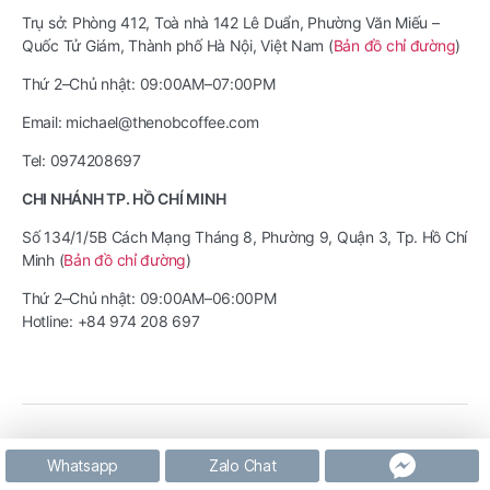
Trụ sở: Phòng 412, Toà nhà 142 Lê Duẩn, Phường Văn Miếu –
Quốc Tử Giám, Thành phố Hà Nội, Việt Nam (
Bản đồ chỉ đường
)
Thứ 2–Chủ nhật: 09:00AM–07:00PM
Email: michael@thenobcoffee.com
Tel: 0974208697
CHI NHÁNH TP. HỒ CHÍ MINH
Số 134/1/5B Cách Mạng Tháng 8, Phường 9, Quận 3, Tp. Hồ Chí
Minh (
Bản đồ chỉ đường
)
Thứ 2–Chủ nhật: 09:00AM–06:00PM
Hotline: +84 974 208 697
© 2026
The Nob Coffee
Lên trên
↑
Whatsapp
Zalo Chat