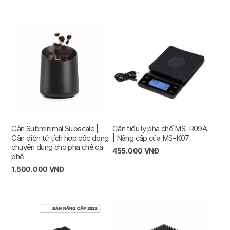
Cân Subminimal Subscale |
Cân tiểu ly pha chế MS-R09A
Cân điện tử tích hợp cốc đong
| Nâng cấp của MS-K07
chuyên dụng cho pha chế cà
455.000
VNĐ
phê
1.500.000
VNĐ