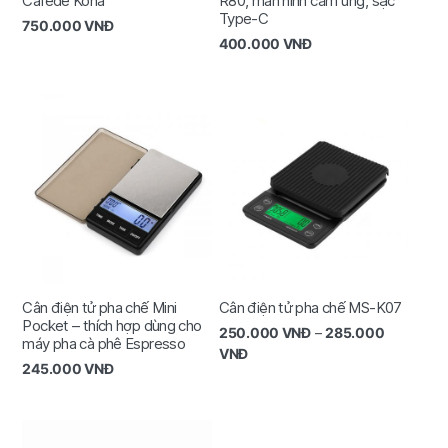
Cafede Kona
R80, màn hình cảm ứng, sạc
Type-C
750.000
VNĐ
400.000
VNĐ
Cân điện tử pha chế Mini
Cân điện tử pha chế MS-K07
Pocket – thích hợp dùng cho
250.000
VNĐ
–
285.000
máy pha cà phê Espresso
VNĐ
245.000
VNĐ