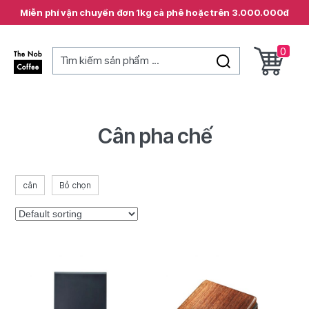
Miễn phí vận chuyển đơn 1kg cà phê hoặc trên 3.000.000đ
0
Tìm kiếm sản phẩm ...
The
Nob
Coffee
Cân pha chế
cân
Bỏ chọn