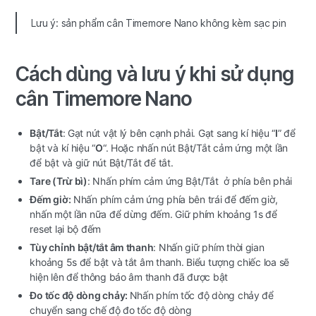
Lưu ý: sản phẩm cân Timemore Nano không kèm sạc pin
Cách dùng và lưu ý khi sử dụng
cân Timemore Nano
Bật/Tắt
: Gạt nút vật lý bên cạnh phải. Gạt sang kí hiệu “
I
” để
bật và kí hiệu “
O
“. Hoặc nhấn nút Bật/Tắt cảm ứng một lần
để bật và giữ nút Bật/Tắt để tắt.
Tare (Trừ bì)
: Nhấn phím cảm ứng Bật/Tắt ở phía bên phải
Đếm giờ:
Nhấn phím cảm ứng phía bên trái để đếm giờ,
nhấn một lần nữa để dừng đếm. Giữ phím khoảng 1s để
reset lại bộ đếm
Tùy chỉnh bật/tắt âm thanh
: Nhấn giữ phím thời gian
khoảng 5s để bật và tắt âm thanh. Biểu tượng chiếc loa sẽ
hiện lên để thông báo âm thanh đã được bật
Đo tốc độ dòng chảy:
Nhấn phím tốc độ dòng chảy để
chuyển sang chế độ đo tốc độ dòng