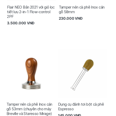
Flair NEO Bản 2021 với giỏ lọc
Tamper nén cà phê Inox cán
tiết lưu 2-in-1 Flow-control
gỗ 58mm
2PF
230.000
VNĐ
3.500.000
VNĐ
Tamper nén cà phê Inox cán
Dụng cụ đánh tơi bột cà phê
gỗ 53mm (chuyên cho máy
Espresso
Breville và Staresso Mirage)
145.000
VNĐ