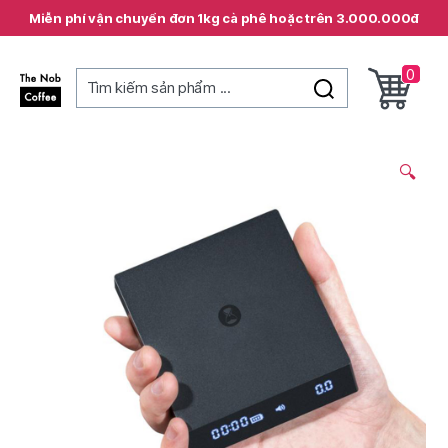
Miễn phí vận chuyển đơn 1kg cà phê hoặc trên 3.000.000đ
0
Tìm kiếm sản phẩm ...
The
Nob
Coffee
🔍