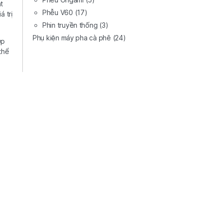
t
Phễu V60
(17)
á trị
Phin truyền thống
(3)
Phụ kiện máy pha cà phê
(24)
ợp
thể