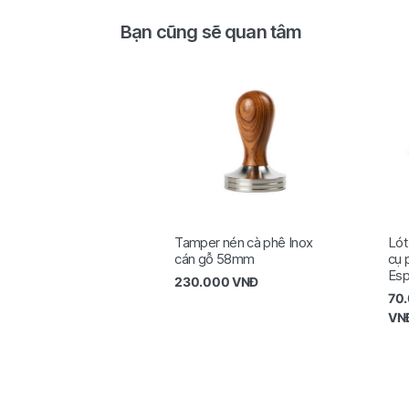
Bạn cũng sẽ quan tâm
Tamper nén cà phê Inox
Lót
cán gỗ 58mm
cụ 
Esp
230.000
VNĐ
70
VN