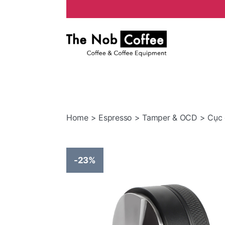
The
Nob
Coffee
Home
>
Espresso
>
Tamper & OCD
> Cục 
-23%