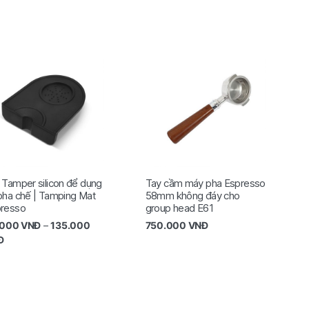
 Tamper silicon để dụng
Tay cầm máy pha Espresso
pha chế | Tamping Mat
58mm không đáy cho
resso
group head E61
.000
VNĐ
–
135.000
750.000
VNĐ
Đ