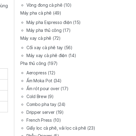
Vòng đong cà phê
(10)
cùng
Máy pha cà phê
(49)
Máy pha Espresso điện
(15)
Máy pha thủ công
(17)
Máy xay cà phê
(72)
Cối xay cà phê tay
(56)
Máy xay cà phê điện
(14)
Pha thủ công
(197)
Aeropress
(12)
Ấm Moka Pot
(34)
Ấm rót pour over
(17)
Cold Brew
(9)
Combo pha tay
(24)
Dripper server
(19)
French Press
(10)
Giấy lọc cà phê, vải lọc cà phê
(23)
Phễu Origami
(5)