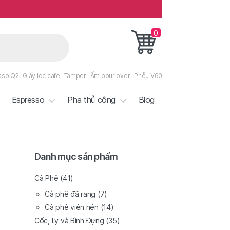
0
sso Q2
Giấy lọc cafe
Tamper
Ấm pour over
Phễu V60
Espresso
Pha thủ công
Blog
Danh mục sản phẩm
Cà Phê
(41)
Cà phê đã rang
(7)
Cà phê viên nén
(14)
Cốc, Ly và Bình Đựng
(35)