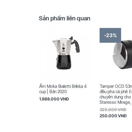
Sản phẩm liên quan
-23%
Ấm Moka Bialetti Brikka 4
Tamper OCD 53m
cup | Bản 2020
đều pha cà phê 
chuyên dụng cho
1.988.000
VNĐ
Staresso Mirage, 
325.000
VNĐ
250.000
VNĐ