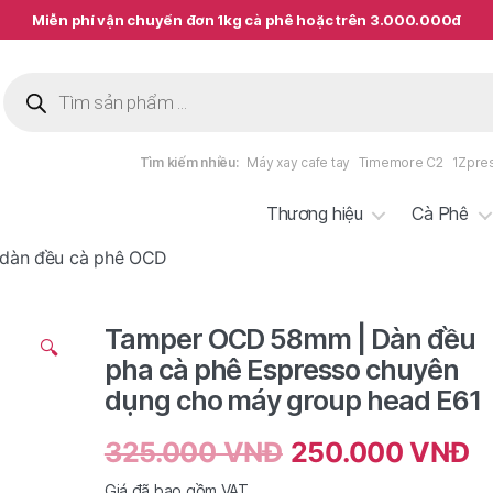
Miễn phí vận chuyển đơn 1kg cà phê hoặc trên 3.000.000đ
Tìm
kiếm
sản
phẩm
Tìm kiếm nhiều:
Máy xay cafe tay
Timemore C2
1Zpre
Thương hiệu
Cà Phê
dàn đều cà phê OCD
Tamper OCD 58mm | Dàn đều
🔍
pha cà phê Espresso chuyên
dụng cho máy group head E61
325.000
VNĐ
250.000
VNĐ
Giá đã bao gồm VAT