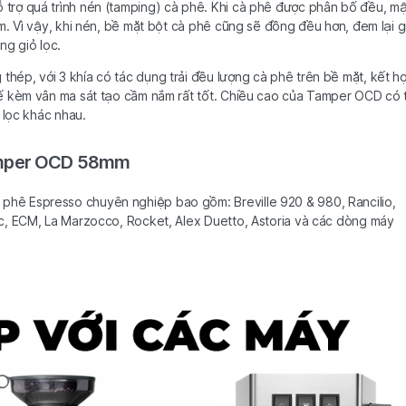
trợ quá trình nén (tamping) cà phê. Khi cà phê được phân bố đều, mậ
. Vì vậy, khi nén, bề mặt bột cà phê cũng sẽ đồng đều hơn, đem lại gi
ng giỏ lọc.
ép, với 3 khía có tác dụng trải đều lượng cà phê trên bề mặt, kết h
kế kèm vân ma sát tạo cầm nắm rất tốt. Chiều cao của Tamper OCD có 
 lọc khác nhau.
amper OCD 58mm
hê Espresso chuyên nghiệp bao gồm: Breville 920 & 980, Rancilio,
c, ECM, La Marzocco, Rocket, Alex Duetto, Astoria và các dòng máy