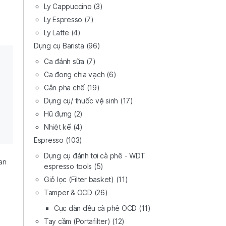
Ly Cappuccino
(3)
Ly Espresso
(7)
Ly Latte
(4)
Dụng cụ Barista
(96)
Ca đánh sữa
(7)
Ca đong chia vạch
(6)
Cân pha chế
(19)
Dụng cụ/ thuốc vệ sinh
(17)
Hũ đựng
(2)
Nhiệt kế
(4)
Espresso
(103)
Dụng cụ đánh tơi cà phê - WDT
an
espresso tools
(5)
Giỏ lọc (Filter basket)
(11)
Tamper & OCD
(26)
Cục dàn đều cà phê OCD
(11)
Tay cầm (Portafilter)
(12)