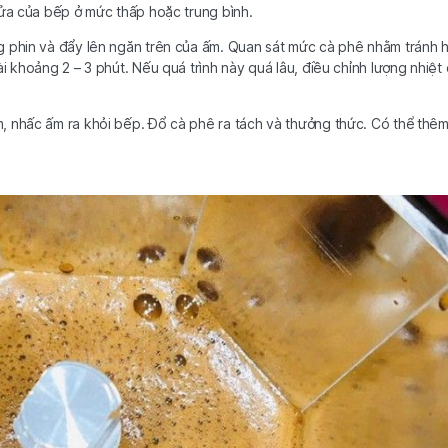
lửa của bếp ở mức thấp hoặc trung bình.
g phin và đẩy lên ngăn trên của ấm. Quan sát mức cà phê nhằm tránh 
i khoảng 2 – 3 phút. Nếu quá trình này quá lâu, điều chỉnh lượng nhiệt
, nhấc ấm ra khỏi bếp. Đổ cà phê ra tách và thưởng thức. Có thể thê