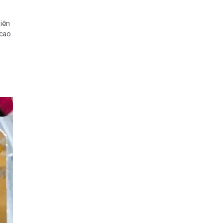
hiện
 cao
m