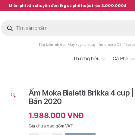
Miễn phí vận chuyển đơn 1kg cà phê hoặc trên 3.000.000đ
Tìm
kiếm
sản
phẩm
Tìm kiếm nhiều:
Máy xay cafe tay
Timemore C2
1Zpre
Thương hiệu
Cà Phê
Ấm Moka Bialetti Brikka 4 cup |
🔍
Bản 2020
1.988.000
VNĐ
Giá chưa bao gồm VAT