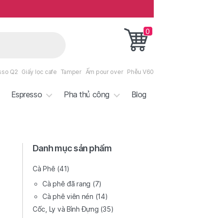
0
sso Q2
Giấy lọc cafe
Tamper
Ấm pour over
Phễu V60
Espresso
Pha thủ công
Blog
Danh mục sản phẩm
Cà Phê
(41)
Cà phê đã rang
(7)
Cà phê viên nén
(14)
Cốc, Ly và Bình Đựng
(35)