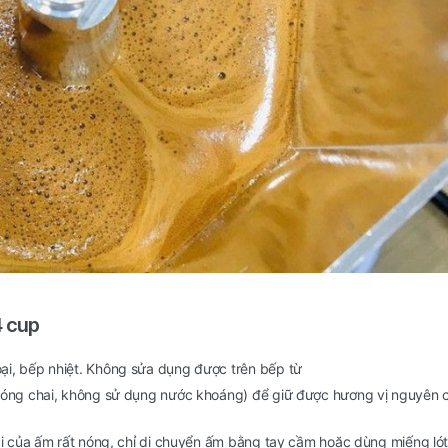
4 cup
i, bếp nhiệt. Không sửa dụng được trên bếp từ
đóng chai, không sử dụng nước khoáng) để giữ được hương vị nguyên 
ại của ấm rất nóng, chỉ di chuyển ấm bằng tay cầm hoặc dùng miếng ló