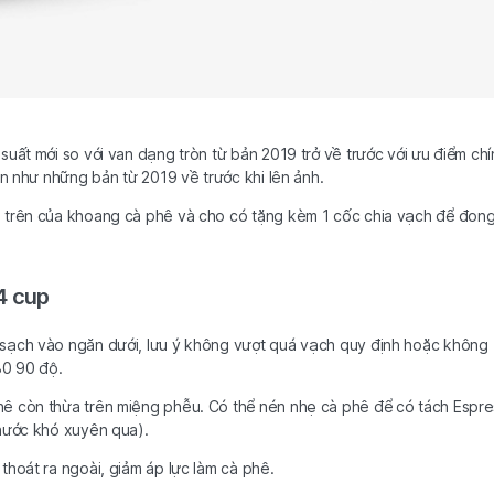
suất mới so với van dạng tròn từ bản 2019 trở về trước với ưu điểm chí
ển như những bản từ 2019 về trước khi lên ảnh.
n trên của khoang cà phê và cho có tặng kèm 1 cốc chia vạch để đon
4 cup
 sạch vào ngăn dưới, lưu ý không vượt quá vạch quy định hoặc không
80 90 độ.
hê còn thừa trên miệng phễu. Có thể nén nhẹ cà phê để có tách Espr
 nước khó xuyên qua).
thoát ra ngoài, giảm áp lực làm cà phê.