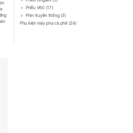
tạo
Phễu V60
(17)
ủa
oảng
Phin truyền thống
(3)
nén
Phụ kiện máy pha cà phê
(24)