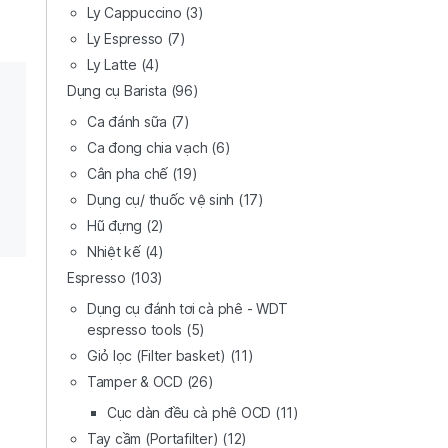
Ly Cappuccino
(3)
Ly Espresso
(7)
Ly Latte
(4)
Dụng cụ Barista
(96)
Ca đánh sữa
(7)
Ca đong chia vạch
(6)
Cân pha chế
(19)
Dụng cụ/ thuốc vệ sinh
(17)
Hũ đựng
(2)
Nhiệt kế
(4)
Espresso
(103)
Dụng cụ đánh tơi cà phê - WDT
espresso tools
(5)
Giỏ lọc (Filter basket)
(11)
Tamper & OCD
(26)
Cục dàn đều cà phê OCD
(11)
Tay cầm (Portafilter)
(12)