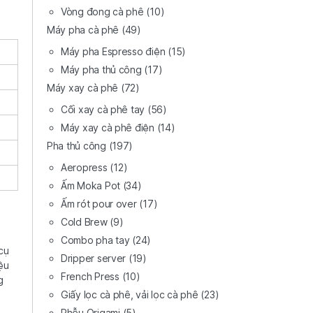
Vòng đong cà phê
(10)
Máy pha cà phê
(49)
Máy pha Espresso điện
(15)
Máy pha thủ công
(17)
Máy xay cà phê
(72)
Cối xay cà phê tay
(56)
Máy xay cà phê điện
(14)
Pha thủ công
(197)
Aeropress
(12)
Ấm Moka Pot
(34)
Ấm rót pour over
(17)
Cold Brew
(9)
Combo pha tay
(24)
cụ
Dripper server
(19)
ệu
French Press
(10)
g
Giấy lọc cà phê, vải lọc cà phê
(23)
Phễu Origami
(5)