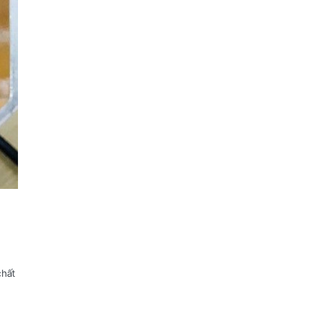
chất
t