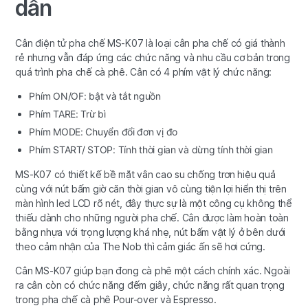
dẫn
Cân điện tử pha chế MS-K07 là loại cân pha chế có giá thành
rẻ nhưng vẫn đáp ứng các chức năng và nhu cầu cơ bản trong
quá trình pha chế cà phê. Cân có 4 phím vật lý chức năng:
Phím ON/OF: bật và tắt nguồn
Phím TARE: Trừ bì
Phím MODE: Chuyển đổi đơn vị đo
Phím START/ STOP: Tính thời gian và dừng tính thời gian
MS-K07 có thiết kế bề mặt vân cao su chống trơn hiệu quả
cùng với nút bấm giờ căn thời gian vô cùng tiện lợi hiển thị trên
màn hình led LCD rõ nét, đây thực sự là một công cụ không thể
thiếu dành cho những người pha chế. Cân được làm hoàn toàn
bằng nhựa với trọng lượng khá nhẹ, nút bấm vật lý ở bên dưới
theo cảm nhận của The Nob thì cảm giác ấn sẽ hơi cứng.
Cân MS-K07 giúp bạn đong cà phê một cách chính xác. Ngoài
ra cân còn có chức năng đếm giây, chức năng rất quan trọng
trong pha chế cà phê Pour-over và Espresso.