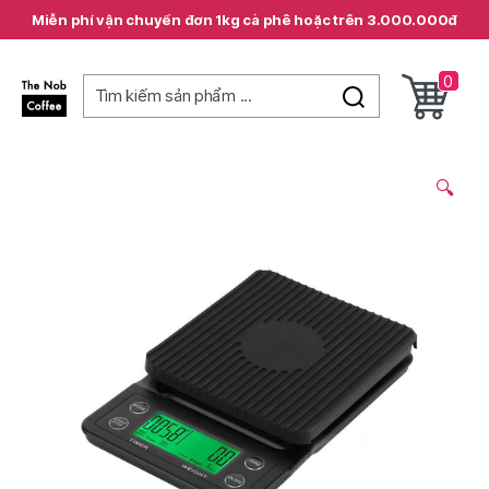
Miễn phí vận chuyển đơn 1kg cà phê hoặc trên 3.000.000đ
0
Tìm kiếm sản phẩm ...
The
Nob
Coffee
🔍