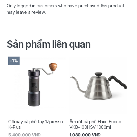
Only logged in customers who have purchased this product
may leave a review.
Sản phẩm liên quan
-1%
Cối xay cà phê tay 1Zpresso
Ấm rót cà phê Hario Buono
K-Plus
VKB-100HSV 1000ml
5.400.000
VNĐ
1.080.000
VNĐ