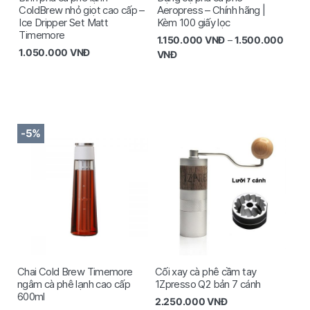
ColdBrew nhỏ giọt cao cấp –
Aeropress – Chính hãng |
Ice Dripper Set Matt
Kèm 100 giấy lọc
Timemore
1.150.000
VNĐ
–
1.500.000
1.050.000
VNĐ
VNĐ
-5%
Chai Cold Brew Timemore
Cối xay cà phê cầm tay
ngâm cà phê lạnh cao cấp
1Zpresso Q2 bản 7 cánh
600ml
2.250.000
VNĐ