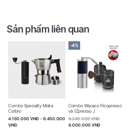
Sản phẩm liên quan
-4%
Combo Specialty Moka
Combo Wacaco Picopresso
Colbro
và 1Zpresso J
4.150.000
VNĐ
–
6.450.000
6.240.000
VNĐ
VNĐ
6.000.000
VNĐ