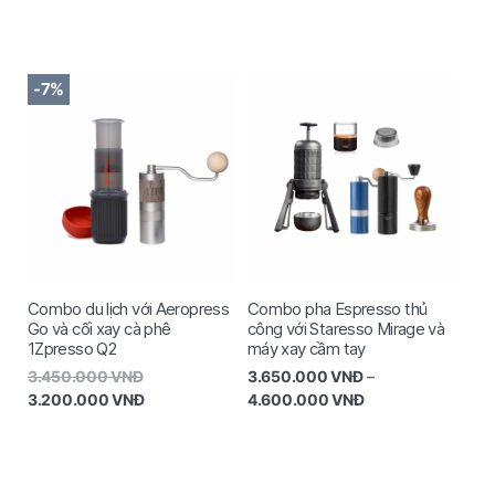
-7%
Combo du lịch với Aeropress
Combo pha Espresso thủ
Go và cối xay cà phê
công với Staresso Mirage và
1Zpresso Q2
máy xay cầm tay
3.450.000
VNĐ
3.650.000
VNĐ
–
3.200.000
VNĐ
4.600.000
VNĐ