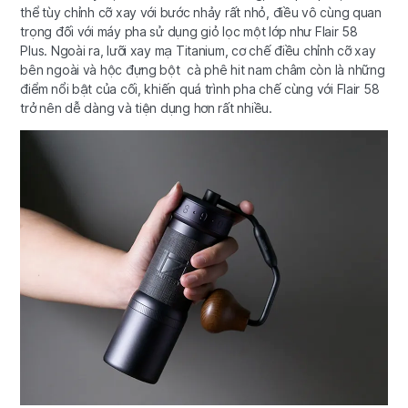
thể tùy chỉnh cỡ xay với bước nhảy rất nhỏ, điều vô cùng quan
trọng đối với máy pha sử dụng giỏ lọc một lớp như Flair 58
Plus. Ngoài ra, lưỡi xay mạ Titanium, cơ chế điều chỉnh cỡ xay
bên ngoài và hộc đựng bột cà phê hit nam châm còn là những
điểm nổi bật của cối, khiến quá trình pha chế cùng với Flair 58
trở nên dễ dàng và tiện dụng hơn rất nhiều.