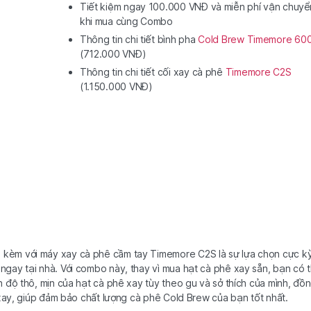
Tiết kiệm ngay 100.000 VNĐ và miễn phí vận chuyể
khi mua cùng Combo
Thông tin chi tiết bình pha
Cold Brew Timemore 60
(712.000 VNĐ)
Thông tin chi tiết cối xay cà phê
Timemore C2S
(1.150.000 VNĐ)
kèm với máy xay cà phê cầm tay Timemore C2S là sự lựa chọn cực k
gay tại nhà. Với combo này, thay vì mua hạt cà phê xay sẵn, bạn có 
 độ thô, mịn của hạt cà phê xay tùy theo gu và sở thích của mình, đồ
 xay, giúp đảm bảo chất lượng cà phê Cold Brew của bạn tốt nhất.