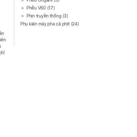
Phễu V60
(17)
Phin truyền thống
(3)
Phụ kiện máy pha cà phê
(24)
ản
nên
u
chỉ