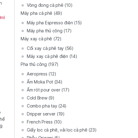
n
Vòng đong cà phê
(10)
Máy pha cà phê
(49)
0ml
Máy pha Espresso điện
(15)
Máy pha thủ công
(17)
Máy xay cà phê
(72)
Cối xay cà phê tay
(56)
Máy xay cà phê điện
(14)
Pha thủ công
(197)
Aeropress
(12)
Ấm Moka Pot
(34)
Ấm rót pour over
(17)
Cold Brew
(9)
Combo pha tay
(24)
ỳ
Dripper server
(19)
thể
French Press
(10)
ng
Giấy lọc cà phê, vải lọc cà phê
(23)
Phễu Origami
(5)