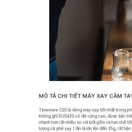
MÔ TẢ CHI TIẾT MÁY XAY CẦM T
Timemore C2S là dòng máy xay tốt nhất trong phâ
không ghỉ SUS420 có độ cứng cao, được tiện trê
nhanh hơn rất nhiều so với lưỡi gốm và hạt chế tố
lượng cà phê xay 1 lần là lớn lên đến 35g, rất ti