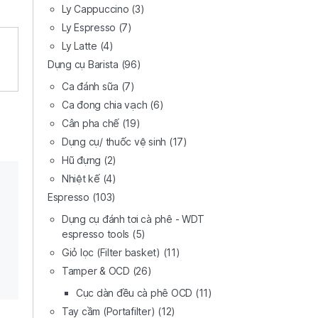
Ly Cappuccino
(3)
Ly Espresso
(7)
Ly Latte
(4)
Dụng cụ Barista
(96)
Ca đánh sữa
(7)
Ca đong chia vạch
(6)
Cân pha chế
(19)
Dụng cụ/ thuốc vệ sinh
(17)
Hũ đựng
(2)
Nhiệt kế
(4)
Espresso
(103)
Dụng cụ đánh tơi cà phê - WDT
espresso tools
(5)
Giỏ lọc (Filter basket)
(11)
Tamper & OCD
(26)
Cục dàn đều cà phê OCD
(11)
Tay cầm (Portafilter)
(12)