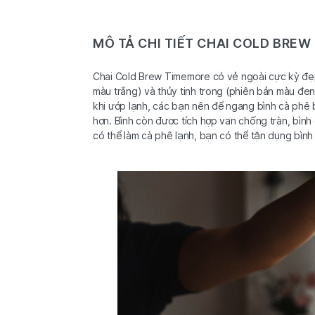
MÔ TẢ CHI TIẾT CHAI COLD BRE
Chai Cold Brew Timemore có vẻ ngoài cực kỳ đẹp v
màu trắng) và thủy tinh trong (phiên bản màu đen)
khi ướp lạnh, các bạn nên để ngang bình cà phê b
hơn. Bình còn được tích hợp van chống tràn, bình
có thể làm cà phê lạnh, bạn có thể tận dụng bình