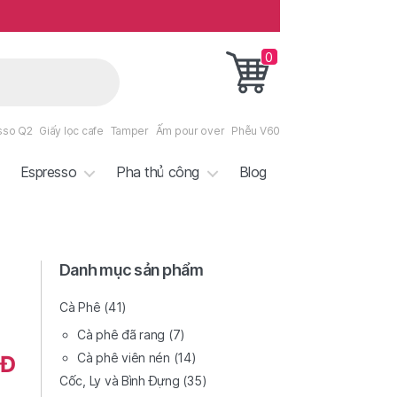
0
sso Q2
Giấy lọc cafe
Tamper
Ấm pour over
Phễu V60
Espresso
Pha thủ công
Blog
Danh mục sản phẩm
Cà Phê
(41)
Cà phê đã rang
(7)
Cà phê viên nén
(14)
Đ
Cốc, Ly và Bình Đựng
(35)