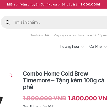
Miễn phí vận chuyển đơn 1kg cà phê hoặc trên 3.000.000đ
Tìm
kiếm
sản
phẩm
Tìm kiếm nhiều:
Máy xay cafe tay
Timemore C2
1Zpre
Thương hiệu
Cà Phê
Combo Home Cold Brew
🔍
Timemore – Tặng kèm 100g cà
phê
1.900.000
VNĐ
1.800.000
VN
Giá đã bao gồm VAT