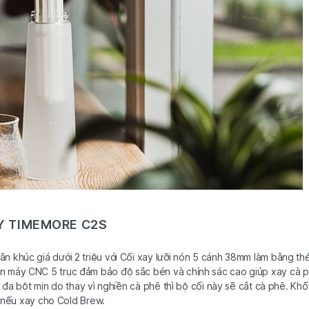
AY TIMEMORE C2S
n khúc giá dưới 2 triệu với Cối xay lưỡi nón 5 cánh 38mm làm bằng th
n máy CNC 5 trục đảm bảo độ sắc bén và chính sác cao giúp xay cà 
i đa bột mịn do thay vì nghiền cà phê thì bộ cối này sẽ cắt cà phê. Khố
ện nếu xay cho Cold Brew.