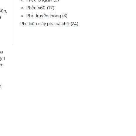
Phễu V60
(17)
bền,
Phin truyền thống
(3)
a
Phụ kiện máy pha cà phê
(24)
au
y 1
ậm
ể