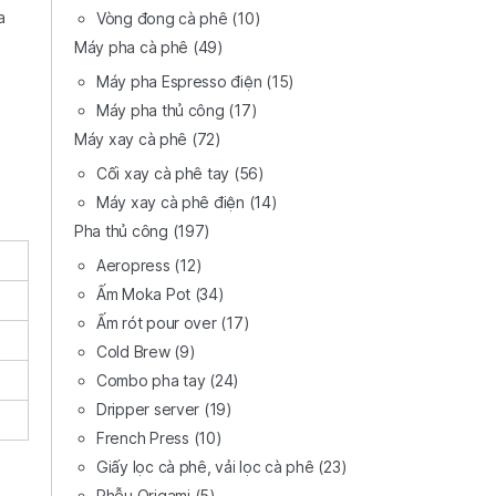
a
Vòng đong cà phê
(10)
Máy pha cà phê
(49)
Máy pha Espresso điện
(15)
Máy pha thủ công
(17)
Máy xay cà phê
(72)
Cối xay cà phê tay
(56)
Máy xay cà phê điện
(14)
Pha thủ công
(197)
Aeropress
(12)
Ấm Moka Pot
(34)
Ấm rót pour over
(17)
Cold Brew
(9)
Combo pha tay
(24)
Dripper server
(19)
French Press
(10)
Giấy lọc cà phê, vải lọc cà phê
(23)
Phễu Origami
(5)