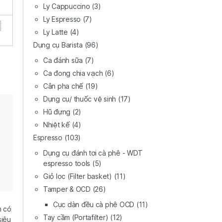
Ly Cappuccino
(3)
Ly Espresso
(7)
Ly Latte
(4)
Dụng cụ Barista
(96)
Ca đánh sữa
(7)
Ca đong chia vạch
(6)
Cân pha chế
(19)
Dụng cụ/ thuốc vệ sinh
(17)
Hũ đựng
(2)
Nhiệt kế
(4)
Espresso
(103)
Dụng cụ đánh tơi cà phê - WDT
espresso tools
(5)
Giỏ lọc (Filter basket)
(11)
Tamper & OCD
(26)
Cục dàn đều cà phê OCD
(11)
m có
Tay cầm (Portafilter)
(12)
siêu