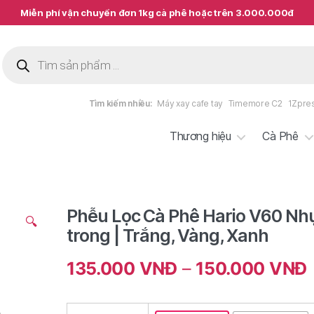
Miễn phí vận chuyển đơn 1kg cà phê hoặc trên 3.000.000đ
Tìm
kiếm
sản
phẩm
Tìm kiếm nhiều:
Máy xay cafe tay
Timemore C2
1Zpre
Thương hiệu
Cà Phê
Phễu Lọc Cà Phê Hario V60 Nh
🔍
trong | Trắng, Vàng, Xanh
135.000
VNĐ
–
150.000
VNĐ