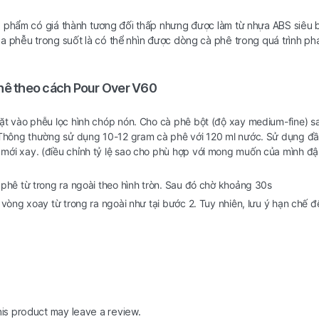
n phẩm có giá thành tương đối thấp nhưng được làm từ nhựa ABS siêu 
a phễu trong suốt là có thể nhìn được dòng cà phê trong quá trình ph
hê theo cách Pour Over V60
ặt vào phễu lọc hình chóp nón. Cho cà phê bột (độ xay medium-fine) s
 Thông thường sử dụng 10-12 gram cà phê với 120 ml nước. Sử dụng đầ
mới xay. (điều chỉnh tỷ lệ sao cho phù hợp với mong muốn của mình đ
phê từ trong ra ngoài theo hình tròn. Sau đó chờ khoảng 30s
vòng xoay từ trong ra ngoài như tại bước 2. Tuy nhiên, lưu ý hạn chế đ
is product may leave a review.