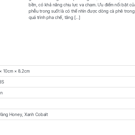
bền, có khả năng chịu lực va chạm. Ưu điểm nổi bật củ
phễu trong suốt là có thể nhìn được dòng cà phê trong
quá trình pha chế, tăng […]
× 10cm × 8.2cm
BS
ản
Vàng Honey, Xanh Cobalt