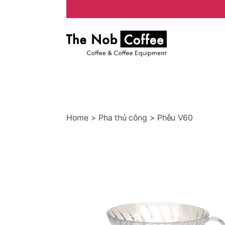
The
Nob
Coffee
Home
>
Pha thủ công
> Phễu V60