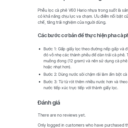
Phễu lọc cà phê V60 Hario nhựa trong suốt là sả
có khả năng chịu lực va chạm. Ưu điểm nổi bật củ
chế, tăng trải nghiệm của nguời dùng.
Các bước cơ bản để thực hiện pha cà p
Bước 1: Gấp giấy lọc theo đường nếp gấp và đ
đó vỗ nhẹ các thành phễu để dàn trải cà phê.
muỗng đong (12 gram) và nên sử dụng cà phê 
hoặc nhạt hơn).
Bước 2: Dùng nước sôi chậm rãi làm ẩm bột cà 
Bước 3: Từ từ rót thêm nhiều nước hơn và theo 
nước tiếp xúc trực tiếp với thành giấy lọc.
Đánh giá
There are no reviews yet.
Only logged in customers who have purchased th