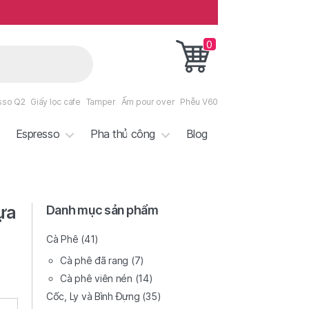
0
sso Q2
Giấy lọc cafe
Tamper
Ấm pour over
Phễu V60
Espresso
Pha thủ công
Blog
ựa
Danh mục sản phẩm
Cà Phê
(41)
Cà phê đã rang
(7)
Cà phê viên nén
(14)
Cốc, Ly và Bình Đựng
(35)