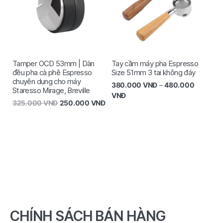
Tamper OCD 53mm | Dàn
Tay cầm máy pha Espresso
đều pha cà phê Espresso
Size 51mm 3 tai không đáy
chuyên dụng cho máy
380.000
VNĐ
–
480.000
Staresso Mirage, Breville
VNĐ
325.000
VNĐ
250.000
VNĐ
CHÍNH SÁCH BÁN HÀNG