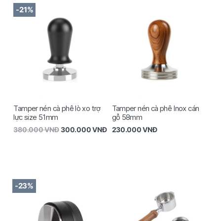
-21%
Tamper nén cà phê lò xo trợ
Tamper nén cà phê Inox cán
lực size 51mm
gỗ 58mm
380.000
VNĐ
300.000
VNĐ
230.000
VNĐ
-23%