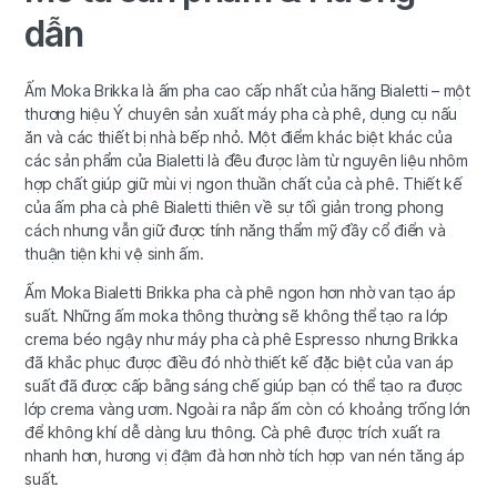
dẫn
Ấm Moka Brikka là ấm pha cao cấp nhất của hãng Bialetti – một
thương hiệu Ý chuyên sản xuất máy pha cà phê, dụng cụ nấu
ăn và các thiết bị nhà bếp nhỏ. Một điểm khác biệt khác của
các sản phẩm của Bialetti là đều được làm từ nguyên liệu nhôm
hợp chất giúp giữ mùi vị ngon thuần chất của cà phê. Thiết kế
của ấm pha cà phê Bialetti thiên về sự tối giản trong phong
cách nhưng vẫn giữ được tính năng thẩm mỹ đầy cổ điển và
thuận tiện khi vệ sinh ấm.
Ấm Moka Bialetti Brikka pha cà phê ngon hơn nhờ van tạo áp
suất. Những ấm moka thông thường sẽ không thể tạo ra lớp
crema béo ngậy như máy pha cà phê Espresso nhưng Brikka
đã khắc phục được điều đó nhờ thiết kế đặc biệt của van áp
suất đã được cấp bằng sáng chế giúp bạn có thể tạo ra được
lớp crema vàng ươm. Ngoài ra nắp ấm còn có khoảng trống lớn
để không khí dễ dàng lưu thông. Cà phê được trích xuất ra
nhanh hơn, hương vị đậm đà hơn nhờ tích hợp van nén tăng áp
suất.