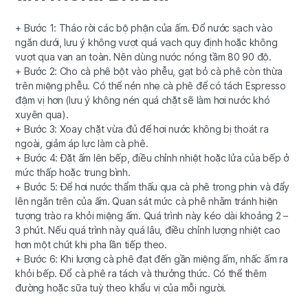
+ Bước 1: Tháo rời các bộ phận của ấm. Đổ nước sạch vào
ngăn dưới, lưu ý không vượt quá vạch quy định hoặc không
vượt qua van an toàn. Nên dùng nước nóng tầm 80 90 độ.
+ Bước 2: Cho cà phê bột vào phễu, gạt bỏ cà phê còn thừa
trên miệng phễu. Có thể nén nhẹ cà phê để có tách Espresso
đậm vị hơn (lưu ý không nén quá chặt sẽ làm hơi nước khó
xuyên qua).
+ Bước 3: Xoay chặt vừa đủ để hơi nước không bị thoát ra
ngoài, giảm áp lực làm cà phê.
+ Bước 4: Đặt ấm lên bếp, điều chỉnh nhiệt hoặc lửa của bếp ở
mức thấp hoặc trung bình.
+ Bước 5: Để hơi nước thẩm thấu qua cà phê trong phin và đẩy
lên ngăn trên của ấm. Quan sát mức cà phê nhằm tránh hiện
tượng trào ra khỏi miệng ấm. Quá trình này kéo dài khoảng 2 –
3 phút. Nếu quá trình này quá lâu, điều chỉnh lượng nhiệt cao
hơn một chút khi pha lần tiếp theo.
+ Bước 6: Khi lượng cà phê đạt đến gần miệng ấm, nhấc ấm ra
khỏi bếp. Đổ cà phê ra tách và thưởng thức. Có thể thêm
đường hoặc sữa tuỳ theo khẩu vị của mỗi người.